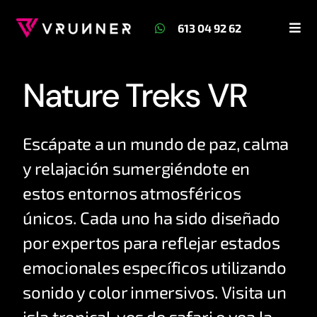
Skip
613 04 92 62
to
Togg
Navi
content
Home
Nature Treks VR
Juegos
Escápate a un mundo de paz, calma
Precios
y relajación sumergiéndote en
estos entornos atmosféricos
únicos. Cada uno ha sido diseñado
por expertos para reflejar estados
emocionales específicos utilizando
sonido y color inmersivos. Visita un
isla tropical, ves de safari o vea la