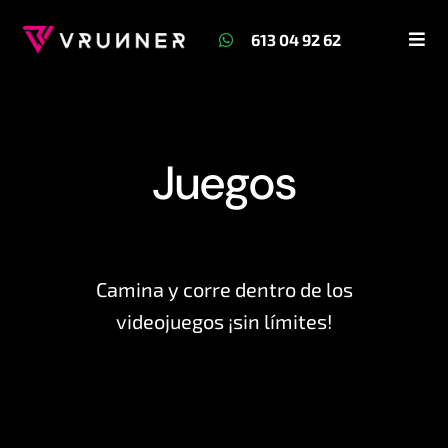
Skip
613 04 92 62
to
Togg
Navi
content
Home
Juegos
Juegos
Precios
Camina y corre dentro de los
videojuegos ¡sin límites!